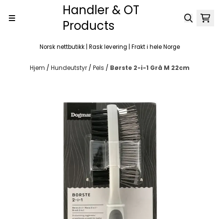
Handler & OT
Hopp til innhold
Products
Norsk nettbutikk | Rask levering | Frakt i hele Norge
Hjem
/
Hundeutstyr
/
Pels
/
Børste 2-i-1 Grå M 22cm