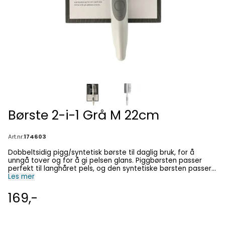
Børste 2-i-1 Grå M 22cm
Art.nr:
174603
Dobbeltsidig pigg/syntetisk børste til daglig bruk, for å
unngå tover og for å gi pelsen glans. Piggbørsten passer
perfekt til langhåret pels, og den syntetiske børsten passer
til korthåret pels, samt til ansikt og ben. otale målinger
Les mer
22x5,5x6cm Farge Grå Størrelse M Lengde 22cm
169,-