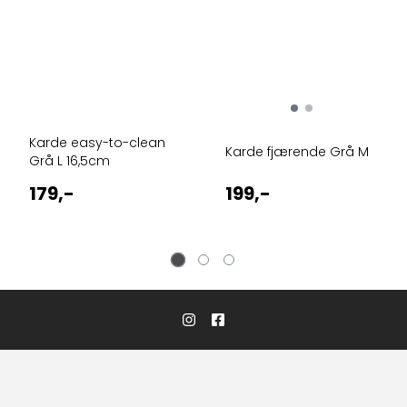
Karde easy-to-clean
Karde fjærende Grå M
Grå L 16,5cm
179,-
199,-