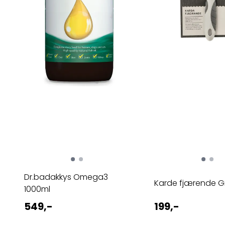
Dr.badakkys Omega3
Karde fjærende G
1000ml
549,-
199,-