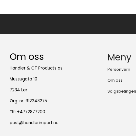
Om oss
Meny
Handler & OT Products as
Personvern
Mussugata 10
Om oss
7234 Ler
Salgsbetingel
Org. nr. 912248275
Tlf:
+4772877200
post@handlerimport.no