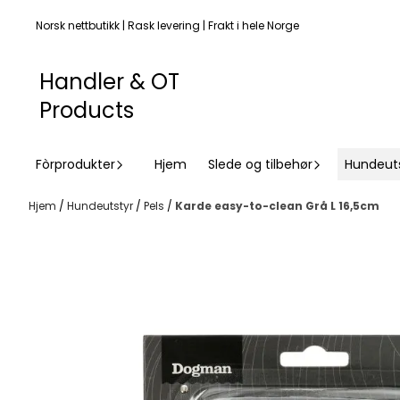
Hopp til innhold
Norsk nettbutikk | Rask levering | Frakt i hele Norge
Handler & OT
Products
Fòrprodukter
Hjem
Slede og tilbehør
Hundeut
Hjem
/
Hundeutstyr
/
Pels
/
Karde easy-to-clean Grå L 16,5cm