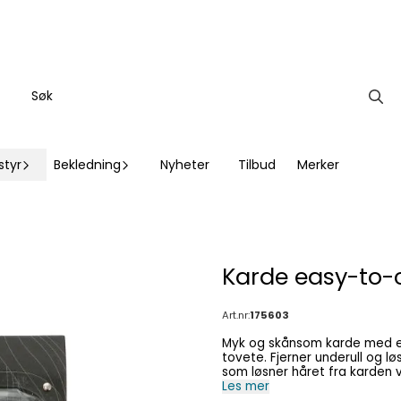
styr
Bekledning
Nyheter
Tilbud
Merker
Karde easy-to-
Art.nr:
175603
Myk og skånsom karde med eas
tovete. Fjerner underull og 
som løsner håret fra karden ved et e
Les mer