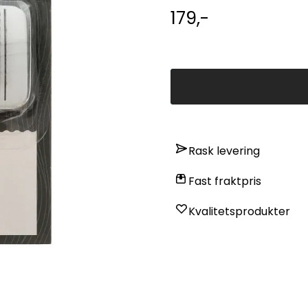
179,-
Rask levering
er
På lager
Fast fraktpris
Kvalitetsprodukter