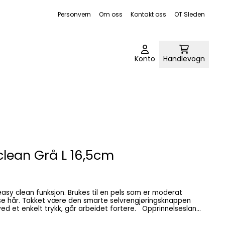
Personvern
Om oss
Kontakt oss
OT Sleden
Konto
Handlevogn
clean Grå L 16,5cm
y clean funksjon. Brukes til en pels som er moderat
løse hår. Takket være den smarte selvrengjøringsknappen
nkelt trykk, går arbeidet fortere. Opprinnelsesland
TW Totale målinger 16,5x10,5x1cm Farge Grå Størrelse L Lengde 16,5cm