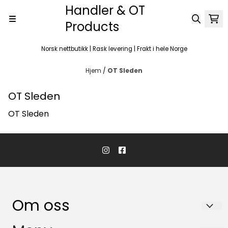
Handler & OT
Hopp til innhold
Products
Norsk nettbutikk | Rask levering | Frakt i hele Norge
Hjem
/
OT Sleden
OT Sleden
OT Sleden
Om oss
Handler & OT Products as