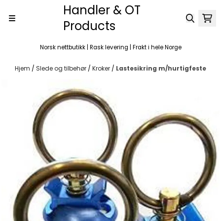
Handler & OT
Hopp til innhold
Products
Norsk nettbutikk | Rask levering | Frakt i hele Norge
Hjem
/
Slede og tilbehør
/
Kroker
/
Lastesikring m/hurtigfeste