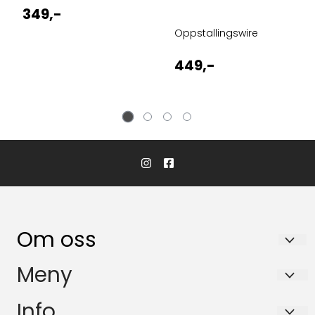
349,-
Oppstallingswire
449,-
Om oss
Handler & OT Products as
Meny
Mussugata 10
Personvern
Info