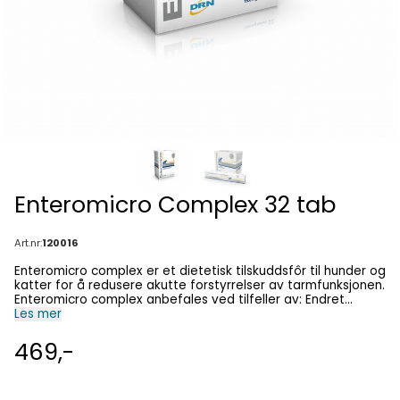
Enteromicro Complex 32 tab
Art.nr:
120016
Enteromicro complex er et dietetisk tilskuddsfôr til hunder og
katter for å redusere akutte forstyrrelser av tarmfunksjonen.
Enteromicro complex anbefales ved tilfeller av: Endret
balanse i tarmflora på grunn av medisinsk behandling, stress,
Les mer
ubalanserte dietter; Svekket immunrespons Aktive
innholdsstoffer Melkesyrebakterier Enterococus faecium,
469,-
NCIMB 10415, (CFU 1.155 x 10 9 ): stabiliserer tarmens
mikroflora, motvirker dysbiose og motvirker endringer av
tarmbarrierens funksjon. Prebiotika : fruktooligosaccharider
og mannanoligosaccharider. Pektiner : kilde til mucinøse