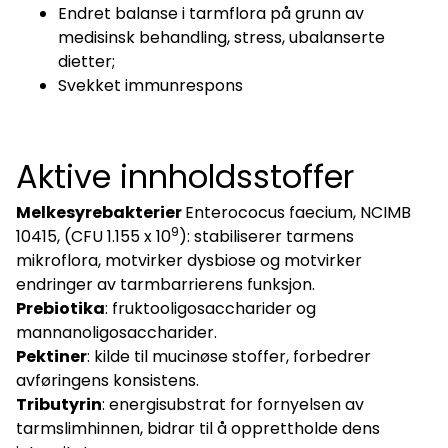
Endret balanse i tarmflora på grunn av
medisinsk behandling, stress, ubalanserte
dietter;
Svekket immunrespons
Aktive innholdsstoffer
Melkesyrebakterier
Enterococus faecium, NCIMB
9
10415, (CFU 1.155 x 10
): stabiliserer tarmens
mikroflora, motvirker dysbiose og motvirker
endringer av tarmbarrierens funksjon.
Prebiotika
: fruktooligosaccharider og
mannanoligosaccharider.
Pektiner
: kilde til mucinøse stoffer, forbedrer
avføringens konsistens.
Tributyrin
: energisubstrat for fornyelsen av
tarmslimhinnen, bidrar til å opprettholde dens