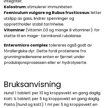
integritet.
Kolostrum:
stimulerer immuniteten
På lager
På lager
Foeniculum vulgare og Rubus fructicosus:
letter
utslipp av gass, lindrer spenninger og
opprettholder stabil tarmhelse.
Vitaminer
(Vitamin D3 og mange B vitaminer): for
støtte til en mage- tarmkanal i ubalanse.
Enteromicro complex
tolereres også godt av
fôrallergiske dyr. Dette fordi proteinene fra
grunningrediensene enten er fjernet under
produksjonsprosessen eller er hydrolyserte.
Bruksanvisning
Hund: 1 tablett per 10 kg kroppsvekt en gang daglig.
Katt: ½ tablett per 5 kg kroppsvekt en gang daglig.
Pasta (hund og katt): 1 ml per 5 kg kroppsvekt en