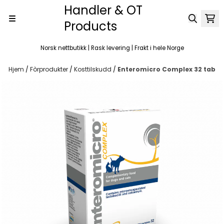
Handler & OT
Hopp til innhold
Products
Norsk nettbutikk | Rask levering | Frakt i hele Norge
Hjem
/
Fòrprodukter
/
Kosttilskudd
/
Enteromicro Complex 32 tab